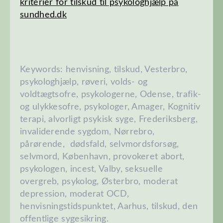
kriterier for tilskud til psykologhjælp på
sundhed.dk
Keywords: henvisning, tilskud, Vesterbro,
psykologhjælp, røveri, volds- og
voldtægtsofre, psykologerne, Odense, trafik-
og ulykkesofre, psykologer, Amager,
Kognitiv
terapi
, alvorligt psykisk syge, Frederiksberg,
invaliderende sygdom, Nørrebro,
pårørende, dødsfald, selvmordsforsøg,
selvmord,
København
, provokeret abort,
psykologen, incest, Valby, seksuelle
overgreb, psykolog, Østerbro, moderat
depression, moderat OCD,
henvisningstidspunktet, Aarhus, tilskud, den
offentlige sygesikring.