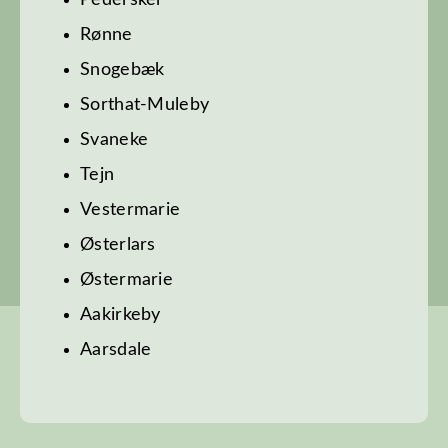
Pedersker‎
Rønne
Snogebæk
Sorthat-Muleby
Svaneke‎
Tejn
Vestermarie
Østerlars
Østermarie‎
Aakirkeby
Aarsdale