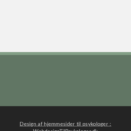
Psykolog Hannebritt Abrahamsen
Laksegade 15, 3700 Rønne
Tilskud: Nej
Psykolog Kim Møller Hansen
Købmagergade 1 E
3730 Nexø
Tilskud: Ja
Psykolog Nina Dam
Vestergade 1
3740 Svaneke
Tilskud: Nej
Design af hjemmesider til psykologer :