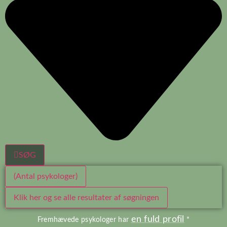
SØG
(Antal psykologer)
Klik her og se alle resultater af søgningen
en fuld profil
Fremhævede psykologer har
*