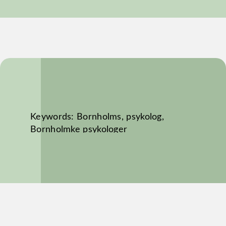
Keywords: Bornholms, psykolog,
Bornholmke psykologer
PSYKOLOGER PÅ BORNHOLM
Psykolog Annika Annas
Buskevej 1
3751 Østermarie
Tilskud: Ja