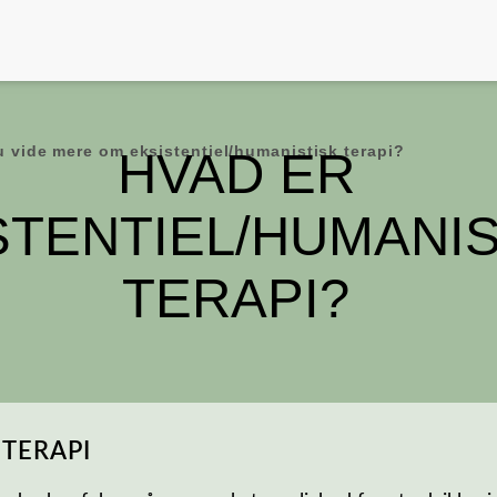
u vide mere om eksistentiel/humanistisk terapi?
HVAD ER
STENTIEL/HUMANIS
TERAPI?
 TERAPI