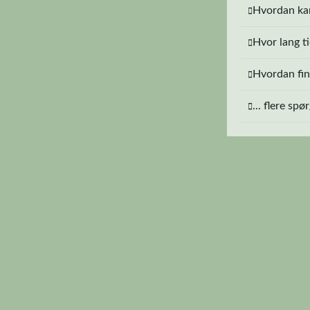
Hvordan kan
Hvor lang ti
Hvordan find
... flere sp