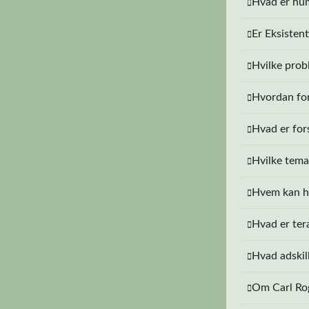
Hvad er hum
Er Eksisten
Hvilke prob
Hvordan for
Hvad er fors
Hvilke tema
Hvem kan ha
Hvad er tera
Hvad adskill
Om Carl Rog