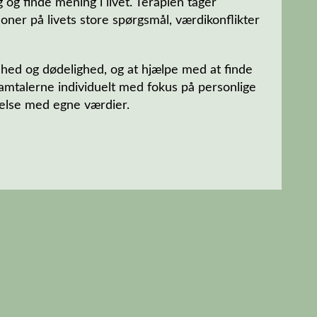
 og finde mening i livet. Terapien tager
oner på livets store spørgsmål, værdikonflikter
mhed og dødelighed, og at hjælpe med at finde
 samtalerne individuelt med fokus på personlige
melse med egne værdier.