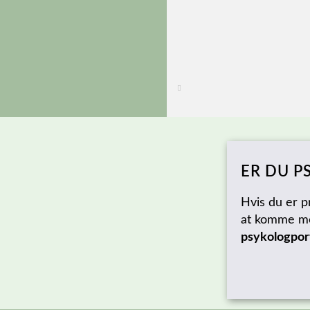
ER DU P
Hvis du er p
at komme me
psykologpor