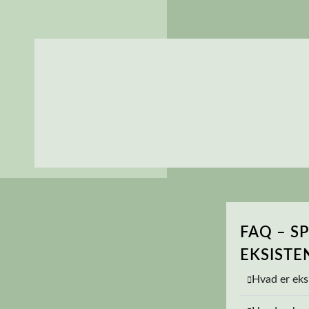
FAQ – S
EKSISTE
Hvad er eksi