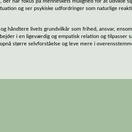
, der har fokus på menneskets mulighed for at udvikle sig
tuation og ser psykiske udfordringer som naturlige reakti
e og håndtere livets grundvilkår som frihed, ansvar, enso
rbejder i en ligeværdig og empatisk relation og tilpasser
at opnå større selvforståelse og leve mere i overensstem